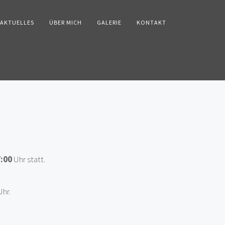
AKTUELLES
ÜBER MICH
GALERIE
KONTAKT
7:00
Uhr statt.
hr.